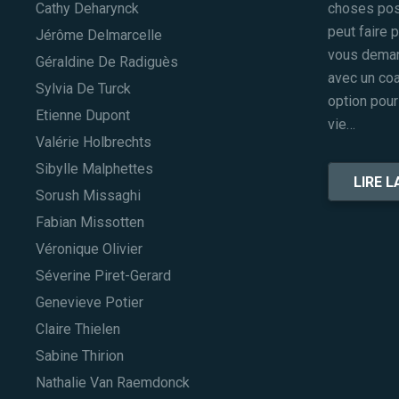
Cathy Deharynck
choses posi
peut faire 
Jérôme Delmarcelle
vous demand
Géraldine De Radiguès
avec un coa
Sylvia De Turck
option pour
Etienne Dupont
vie…
Valérie Holbrechts
Sibylle Malphettes
LIRE L
Sorush Missaghi
Fabian Missotten
Véronique Olivier
Séverine Piret-Gerard
Genevieve Potier
Claire Thielen
Sabine Thirion
Nathalie Van Raemdonck