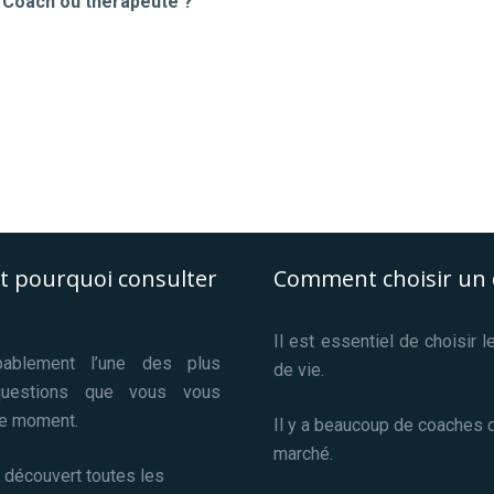
? Coach ou thérapeute ?
t pourquoi consulter
Comment choisir un 
Il est essentiel de choisir 
bablement l’une des plus
de vie.
questions que vous vous
e moment.
Il y a beaucoup de coaches d
marché.
 découvert toutes les