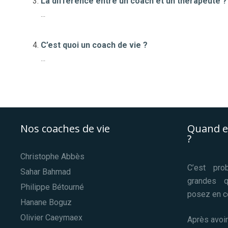
La différence entre un coach et un thérapeute 
...
C’est quoi un coach de vie ?
...
Nos coaches de vie
Quand e
?
Christophe Abbès
C’est pro
Sahar Bahmad
grandes 
Philippe Bétourné
posez en c
Hanane Boguz
Olivier Caeymaex
Après avoir