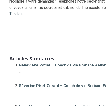
répondre à votre demande)? Téléphonez notre secrétariat
envoyez un email au secrétariat, cabinet de Thérapeute Bel
Thielen
.
Coaach de vie
Christophe Abbès – Coach de vie 
Articles Similaires:
Genevieve Potier – Coach de vie Brabant-Wallo
...
Séverine Piret-Gerard – Coach de vie Brabant-W
...