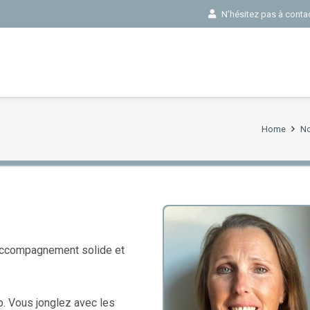
N’hésitez pas à contact
Home
No
 accompagnement solide et
p. Vous jonglez avec les