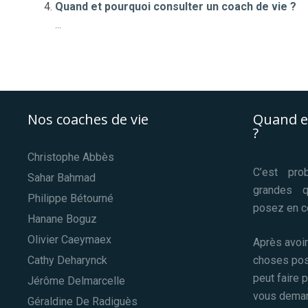
Quand et pourquoi consulter un coach de vie ?
...
Nos coaches de vie
Quand e
?
Christophe Abbès
C’est pro
Sahar Bahmad
grandes 
Philippe Bétourné
posez en c
Hanane Boguz
Olivier Caeymaex
Après avoir
Cathy Deharynck
choses posi
peut faire 
Jérôme Delmarcelle
vous demand
Géraldine De Radiguès