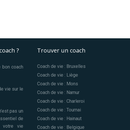
coach ?
Trouver un coach
Coach de vie : Bruxelles
le bon coach
Coach de vie : Liège
Coach de vie : Mons
e vie sur le
Coach de vie : Namur
Coach de vie : Charleroi
Coach de vie : Tournai
n’est pas un
essentiel de
Coach de vie : Hainaut
 votre vie
Coach de vie : Belgique